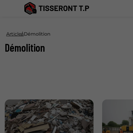
Articles
Démolition
Démolition