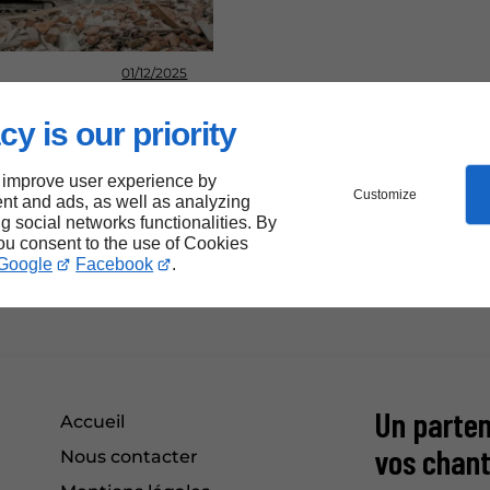
01/12/2025
élective : réduire, trier,
cy is our priority
 improve user experience by
Customize
nt and ads, as well as analyzing
ng social networks functionalities. By
you consent to the use of Cookies
Google
Facebook
.
Un parten
Accueil
vos chant
Nous contacter