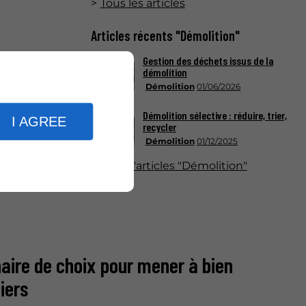
Tous les articles
Articles récents "Démolition"
Gestion des déchets issus de la
démolition
Démolition
01/06/2026
Démolition sélective : réduire, trier,
I AGREE
recycler
Démolition
01/12/2025
Plus d'articles "Démolition"
aire de choix pour mener à bien
iers