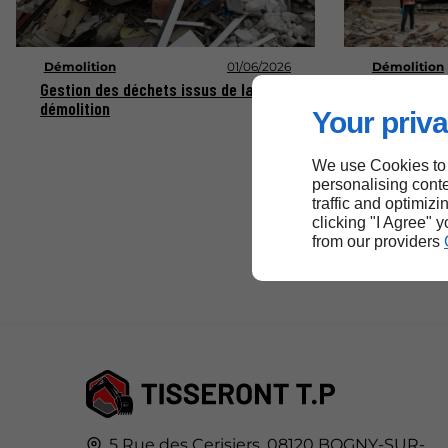
Démolition
01/06/2026
Démolition
Gestion des déchets issus de la
Démolition s
démolition
recycler
Your priva
We use Cookies to
personalising conte
traffic and optimizi
clicking "I Agree" 
from our providers
5 Rue des Cerisiers,
08120
BOGNY-SUR-