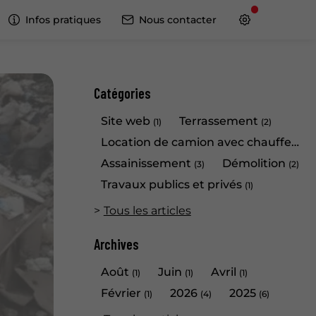
Infos pratiques
Nous contacter
Catégories
Site web
Terrassement
(1)
(2)
Location de camion avec chauffeur
(1)
Assainissement
Démolition
(3)
(2)
Travaux publics et privés
(1)
Tous les articles
Archives
Août
Juin
Avril
(1)
(1)
(1)
Février
2026
2025
(1)
(4)
(6)