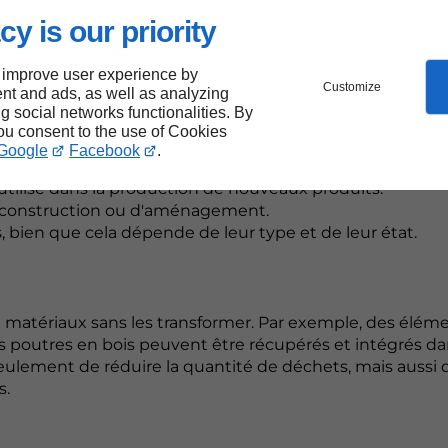
cy is our priority
 improve user experience by
Customize
nt and ads, as well as analyzing
ng social networks functionalities. By
être recyclés. Voici une liste non exhaustive :
you consent to the use of Cookies
Google
Facebook
.
ats pour de nouveaux mélanges de béton.
 réutilisé dans la production de nouveaux produits.
s de construction ou d'aménagement.
s, bien que cela dépende de leur type et de leur état.
ux matériaux sans les transformer. Par exemple, des élém
 poutres en bois peuvent être récupérés et intégrés d
ulement de réduire la quantité de déchets, mais aussi 
s.