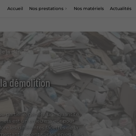
Accueil
Nos prestations
Nos matériels
Actualités
Gestion des déchets issus de la démolition
la démolition
 ou partielle, génère une quantité
chets est un enjeu majeur pour
lore les différentes facettes de la
mettant l'accent sur les enjeux, les