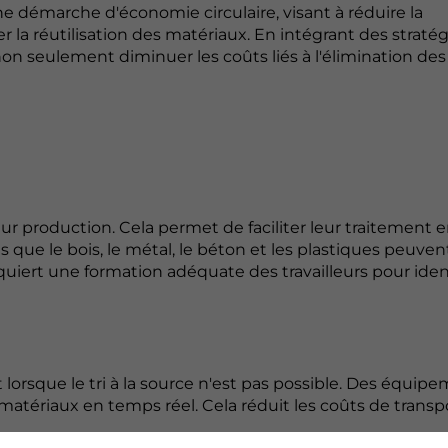
e démarche d'économie circulaire, visant à réduire la
la réutilisation des matériaux. En intégrant des stratég
 non seulement diminuer les coûts liés à l'élimination de
ur production. Cela permet de faciliter leur traitement 
s que le bois, le métal, le béton et les plastiques peuven
uiert une formation adéquate des travailleurs pour ident
lorsque le tri à la source n'est pas possible. Des équip
 matériaux en temps réel. Cela réduit les coûts de transp