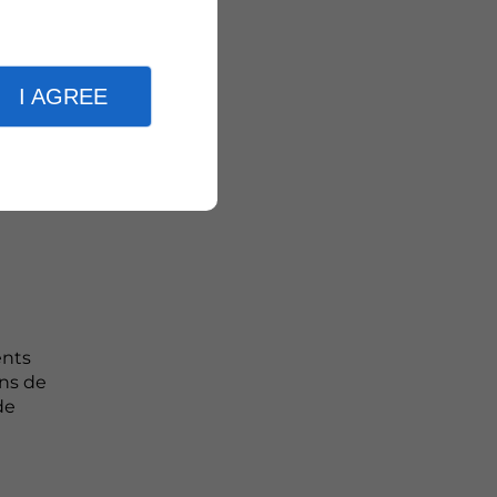
I AGREE
ents
ans de
de