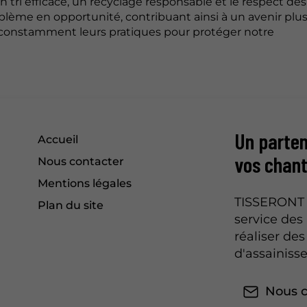
tri efficace, un recyclage responsable et le respect des
blème en opportunité, contribuant ainsi à un avenir plus
r constamment leurs pratiques pour protéger notre
Un parten
Accueil
vos chant
Nous contacter
Mentions légales
TISSERONT T
Plan du site
service des 
réaliser de
d'assainiss
Nous c