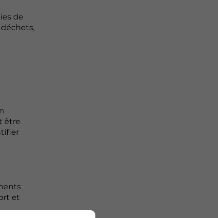
ies de
s déchets,
en
t être
ifier
ements
ort et