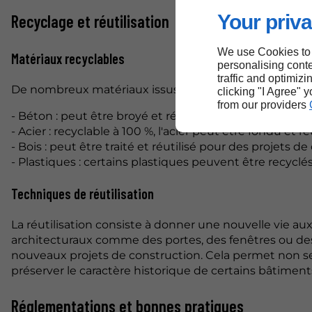
Your priva
Recyclage et réutilisation
We use Cookies to
Matériaux recyclables
personalising conte
traffic and optimizi
De nombreux matériaux issus de la démolition peuvent 
clicking "I Agree" 
from our providers
- Béton : peut être broyé et réutilisé comme granul
- Acier : recyclable à 100 %, l'acier peut être fondu et
- Bois : peut être traité et réutilisé pour des projet
- Plastiques : certains plastiques peuvent être recyclé
Techniques de réutilisation
La réutilisation consiste à donner une nouvelle vie a
architecturaux comme des portes, des fenêtres ou des
nouveaux projets de construction. Cela permet non se
préserver le caractère historique de certains bâtiment
Réglementations et bonnes pratiques