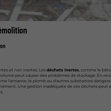
glementations en vigueur.
émolition
ion
tes et non inertes. Les
déchets inertes
, comme le béto
 volume peut causer des problèmes de stockage. En reva
me l'amiante, le plomb ou d'autres substances dangere
onnement. Une gestion inadéquate de ces déchets peut e
s.