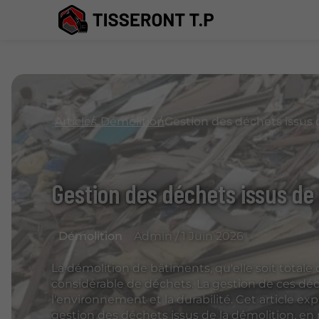
Articles
Démolition
Gestion des déchets issus de 
Démolition
Admin / 1 Juin 2026
La démolition de bâtiments, qu'elle soit totale
considérable de déchets. La gestion de ces dé
l'environnement et la durabilité. Cet article exp
gestion des déchets issus de la démolition, en 