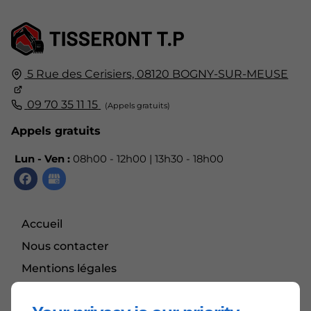
5 Rue des Cerisiers,
08120
BOGNY-SUR-MEUSE
09 70 35 11 15
Appels gratuits
Lun - Ven :
08h00 - 12h00 | 13h30 - 18h00
Accueil
Nous contacter
Mentions légales
Plan du site