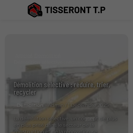
Articles
Démolition
Démolition sélective : réduire, trier, recycler
Démolition sélective : réduire, trier,
recycler
Démolition
Admin / 1 Décembre 2025
La démolition sélective, un concept de plus
en plus prisé dans le secteur de la
construction et de la rénovation, se