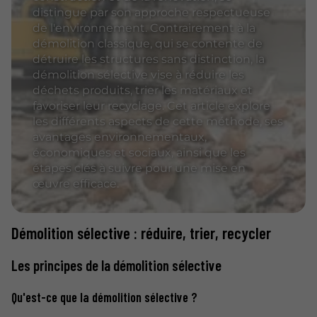
distingue par son approche respectueuse
de l'environnement. Contrairement à la
démolition classique, qui se contente de
détruire les structures sans distinction, la
démolition sélective vise à réduire les
déchets produits, trier les matériaux et
favoriser leur recyclage. Cet article explore
les différents aspects de cette méthode, ses
avantages environnementaux,
économiques et sociaux, ainsi que les
étapes clés à suivre pour une mise en
œuvre efficace.
Démolition sélective : réduire, trier, recycler
Les principes de la démolition sélective
Qu'est-ce que la démolition sélective ?