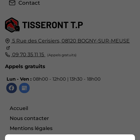
Contact
5 Rue des Cerisiers,
08120
BOGNY-SUR-MEUSE
09 70 35 11 15
Appels gratuits
Lun - Ven :
08h00 - 12h00 | 13h30 - 18h00
Accueil
Nous contacter
Mentions légales
Plan du site